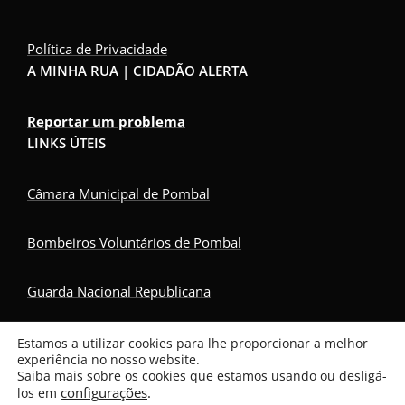
Política de Privacidade
A MINHA RUA | CIDADÃO ALERTA
Reportar um problema
LINKS ÚTEIS
Câmara Municipal de Pombal
Bombeiros Voluntários de Pombal
Guarda Nacional Republicana
Serviço Nacional de Saúde
Estamos a utilizar cookies para lhe proporcionar a melhor
experiência no nosso website.
Saiba mais sobre os cookies que estamos usando ou desligá-
Copyright © 2026 Freguesia de Vermoil.
configurações
.
los em