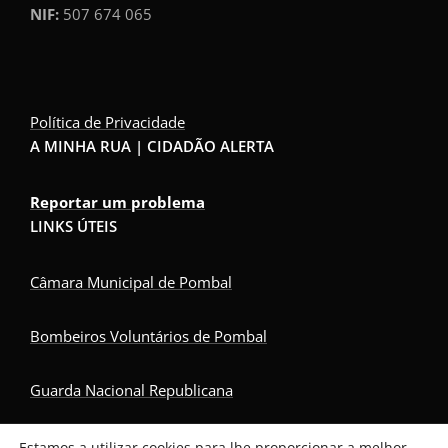
NIF:
507 674 065
Política de Privacidade
A MINHA RUA | CIDADÃO ALERTA
Reportar um problema
LINKS ÚTEIS
Câmara Municipal de Pombal
Bombeiros Voluntários de Pombal
Guarda Nacional Republicana
Serviço Nacional de Saúde
Estamos a utilizar cookies para lhe proporcionar a melhor