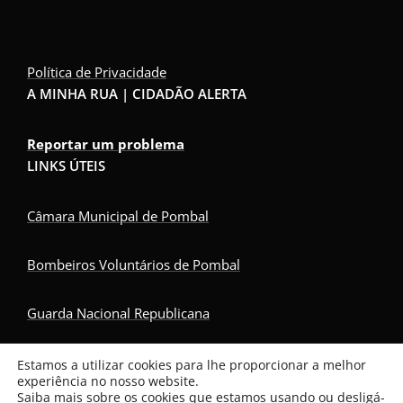
Política de Privacidade
A MINHA RUA | CIDADÃO ALERTA
Reportar um problema
LINKS ÚTEIS
Câmara Municipal de Pombal
Bombeiros Voluntários de Pombal
Guarda Nacional Republicana
Serviço Nacional de Saúde
Estamos a utilizar cookies para lhe proporcionar a melhor
experiência no nosso website.
Saiba mais sobre os cookies que estamos usando ou desligá-