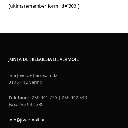
[ultimatemember form_id=”303″]
JUNTA DE FREGUESIA DE VERMOIL
Rua João de Barros, nº32
3105-442 Vermoil
Telefones:
236 941 756 | 236 942 340
Fax:
236 942 339
info@jf-vermoil.pt